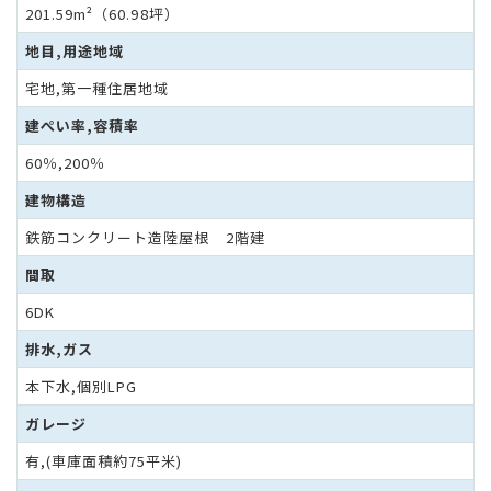
201.59m²（60.98坪）
地目,用途地域
宅地,第一種住居地域
建ぺい率,容積率
60％,200％
建物構造
鉄筋コンクリート造陸屋根 2階建
間取
6DK
排水,ガス
本下⽔,個別LPG
ガレージ
有,(車庫面積約75平米)